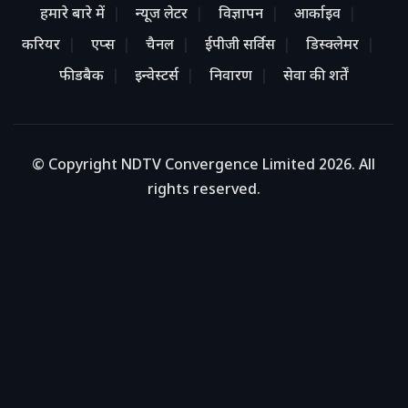
हमारे बारे में
न्यूज लेटर
विज्ञापन
आर्काइव
करियर
एप्स
चैनल
ईपीजी सर्विस
डिस्क्लेमर
फीडबैक
इन्वेस्टर्स
निवारण
सेवा की शर्तें
© Copyright NDTV Convergence Limited 2026. All
rights reserved.