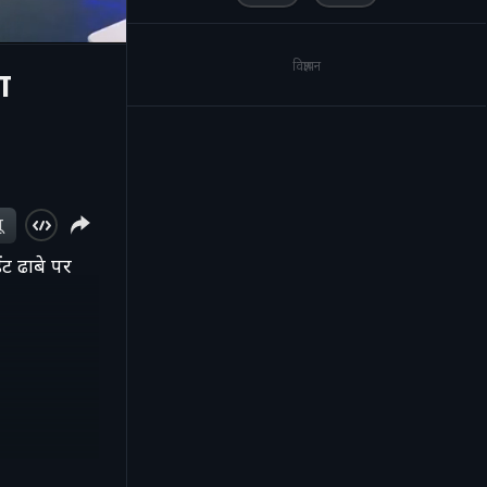
विज्ञापन
ा
|
ू
ेंट ढाबे पर