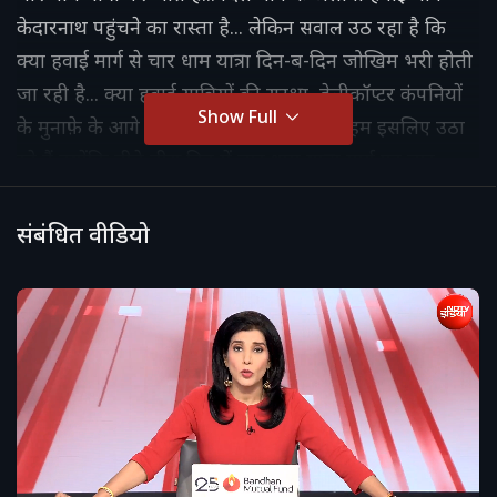
केदारनाथ पहुंचने का रास्ता है... लेकिन सवाल उठ रहा है कि
क्या हवाई मार्ग से चार धाम यात्रा दिन-ब-दिन जोखिम भरी होती
जा रही है... क्या हवाई यात्रियों की सुरक्षा, हेलीकॉप्टर कंपनियों
Show Full
के मुनाफ़े के आगे भुलाई जा रही है... ये सवाल हम इसलिए उठा
रहे हैं क्योंकि बीते तीस दिन में चार धाम यात्रा मार्ग पर चार
हेलीकॉप्टर हादसे हो चुके हैं... और ये हादसे न सिर्फ़ केदारनाथ,
बल्कि बद्रीनाथ और गंंगोत्री के रास्तों पर भी हुए हैं.
संबंधित वीडियो