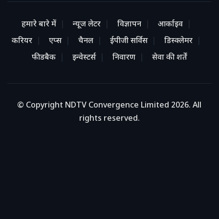
हमारे बारे में
न्यूज लेटर
विज्ञापन
आर्काइव
करियर
एप्स
चैनल
ईपीजी सर्विस
डिस्क्लेमर
फीडबैक
इन्वेस्टर्स
निवारण
सेवा की शर्तें
© Copyright NDTV Convergence Limited 2026. All
rights reserved.