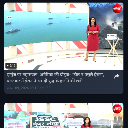
6:12
हॉर्मुज पर महासंग्राम: अमेरिका की दोटूक- 'टोल न वसूले ईरान',
पलटवार में ईरान ने रख दीं युद्ध के हर्जाने की शर्तें!
अगस्त 09, 2026 09:10 am IST