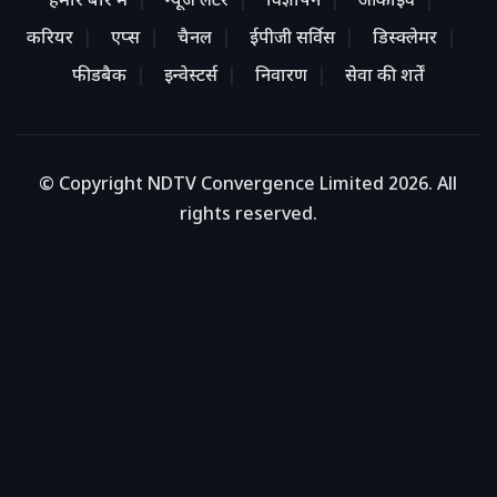
हमारे बारे में
न्यूज लेटर
विज्ञापन
आर्काइव
करियर
एप्स
चैनल
ईपीजी सर्विस
डिस्क्लेमर
फीडबैक
इन्वेस्टर्स
निवारण
सेवा की शर्तें
© Copyright NDTV Convergence Limited 2026. All
rights reserved.