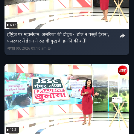
6:12
हॉर्मुज पर महासंग्राम: अमेरिका की दोटूक- 'टोल न वसूले ईरान',
पलटवार में ईरान ने रख दीं युद्ध के हर्जाने की शर्तें!
अगस्त 09, 2026 09:10 am IST
12:31