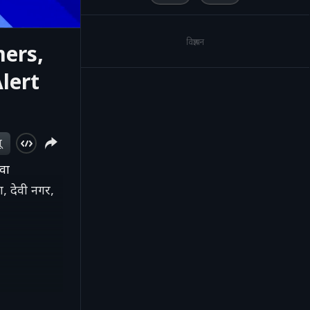
विज्ञापन
ers,
Alert
ू
वा
ा, देवी नगर,