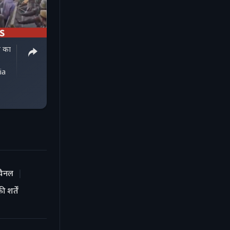
ी का
|
ia
चैनल
 शर्तें