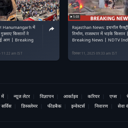
5:03
के Hanumangarh में
Rajasthan News: इथनॉल फैक्ट्र
ुस्साए किसानों ने
निर्माण, राजस्थान में भड़के किसान 
 लगाई आग | Breaking
Breaking News | NDTV Ind
5 11:22 am IST
दिसंबर 11, 2025 09:33 am IST
में
न्यूज लेटर
विज्ञापन
आर्काइव
करियर
एप्स
 सर्विस
डिस्क्लेमर
फीडबैक
इन्वेस्टर्स
निवारण
सेवा की