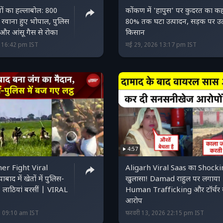
ानों का हल्लाबोल: 800
कोंकण में 'हापुस' पर कुदरत का क
साथ रवाना हुए भोपाल, पुलिस
80% तक घटा उत्पादन, सड़क पर उ
 और आंसू गैस से रोका
किसान
6 16:42 pm IST
मई 29, 2026 13:17 pm IST
4:57
er Fight Viral
Aligarh Viral Saas का Shocki
ाद में खेतों में पुलिस-
खुलासा! Damad राहुल पर लगाया
! लाठियां बरसीं | VIRAL
Human Trafficking और टॉर्चर 
आरोप
6 09:10 am IST
फ़रवरी 13, 2026 22:15 pm IST