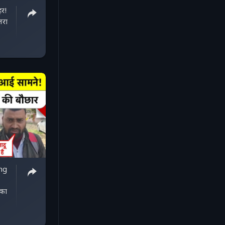
हर!
तरा
ng
का