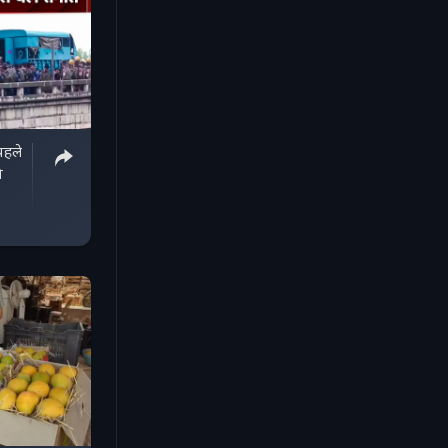
पहले
े