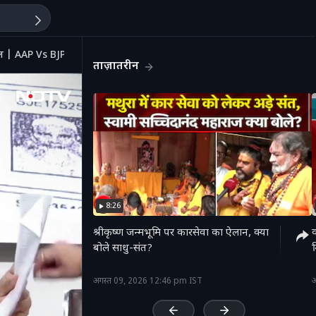
वाल | AAP Vs BJP
ताज़ातरीन
8:26
श्रीकृष्ण जन्मभूमि पर कारसेवा का ऐलान, क्या
बोले साधु-संत?
म
'
अगस्त 09, 2026 12:46 pm IST
अ