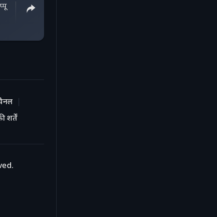
्पू
चैनल
 शर्तें
ved.