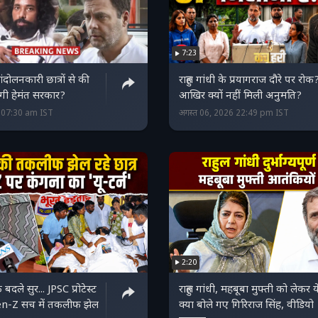
7:23
आंदोलनकारी छात्रों से की
राहुल गांधी के प्रयागराज दौरे पर रोक
ेगी हेमंत सरकार?
आखिर क्यों नहीं मिली अनुमति?
6 07:30 am IST
अगस्त 06, 2026 22:49 pm IST
2:20
दले सुर... JPSC प्रोटेस्‍ट
राहुल गांधी, महबूबा मुफ्ती को लेकर य
Gen-Z सच में तकलीफ झेल
क्‍या बोले गए गिरिराज सिंह, वीडियो