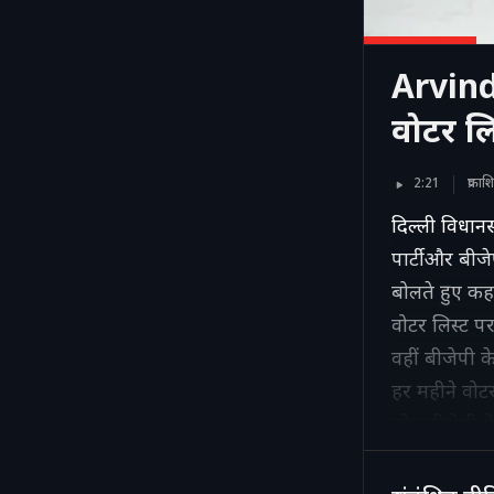
Arvind 
वोटर ल
2:21
प्रका
दिल्ली विधान
पार्टी और बीजे
बोलते हुए क
वोटर लिस्ट पर र
वहीं बीजेपी के
हर महीने वोट
लोग बीजेपी क
वर्मा ने कहा 
डाल के फिर कह