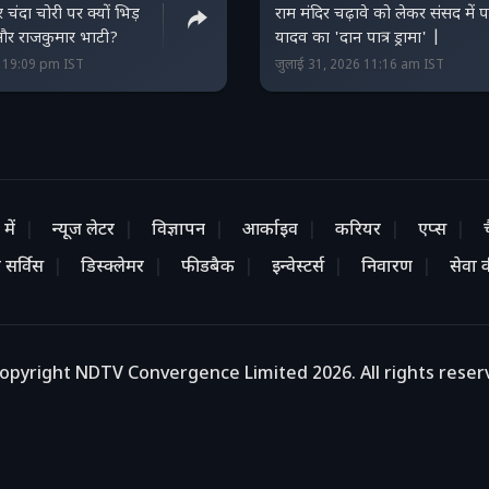
 चंदा चोरी पर क्यों भिड़
राम मंदिर चढ़ावे को लेकर संसद में पप
 और राजकुमार भाटी?
यादव का 'दान पात्र ड्रामा' |
6 19:09 pm IST
जुलाई 31, 2026 11:16 am IST
में
न्यूज लेटर
विज्ञापन
आर्काइव
करियर
एप्स
 सर्विस
डिस्क्लेमर
फीडबैक
इन्वेस्टर्स
निवारण
सेवा की
opyright NDTV Convergence Limited 2026. All rights reser