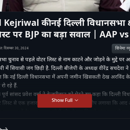
Kejriwal की नई दिल्ली विधानसभा क्षे
िस्ट पर BJP का बड़ा सवाल | AAP vs
सिनेमा व्‍य
शित: दिसम्बर 30, 2024
सभा चुनाव से पहले वोटर लिस्ट से नाम काटने और जोड़ने के मुद्दे प
पी में सियासी जंग छिड़ी है. दिल्ली बीजेपी के अध्यक्ष वीरेंद्र सचदेव
हा कि नई दिल्ली विधानसभा में अपनी जमीन खिसकती देख अरविंद 
ो रहे हैं.
 पूर्व सांसद प्रवेश वर्मा ने केजरीवाल को घेरते हुए कहा कि दिल्ली विधानस
Show Full
र लिस्ट से एक हजार नाम कट जाते हैं. उन्होंने आरोप लगाया कि आद आ
े मतदाताओं के नाम कटवा रहे हैं और ये सब पिछले पांच साल से चल रह
कि मकान संख्या जीरो में 144 लोग रहते हैं, ये कैसे संभव है? ये लोग 
ीं चले जाते हैं. प्रवेश वर्मा ने कहा कि नई दिल्ली विधानसभा में केज