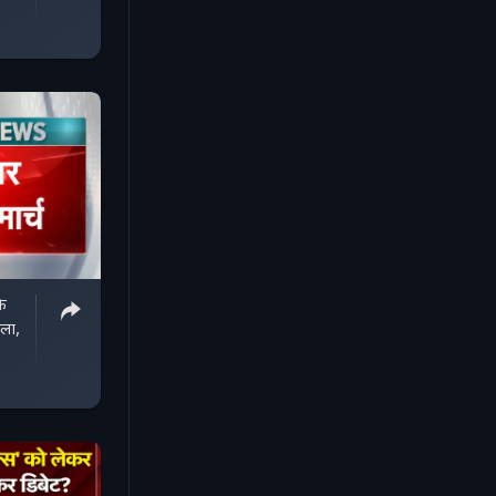
े
ला,