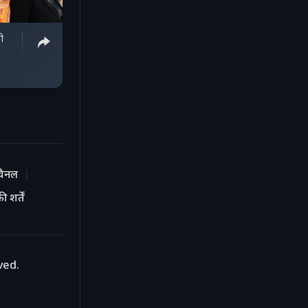
ो
चैनल
 शर्तें
ved.