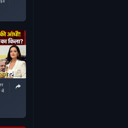
ाइड
तर
में