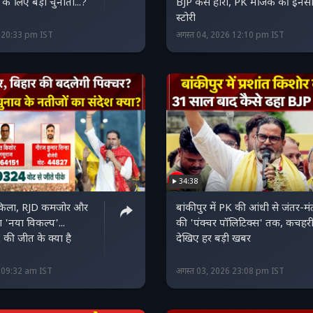
े लिए बड़ी चुनौती...?
BJP कैसे हारी, PK मैजिक की इनस
स्‍टोरी
6 20:33 pm IST
अगस्त 04, 2026 12:10 pm IST
34:38
किला, RJD कमजोर और
बांकीपुर में PK की आंधी से जंतर-मं
 'नया विकल्प'...
की 'पंक्‍चर पॉलिटिक्‍स' तक, कचहरी 
K की जीत के क्या है
देखिए हर बड़ी खबर
6 09:32 am IST
अगस्त 03, 2026 23:08 pm IST