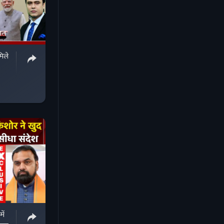
मिले
ें