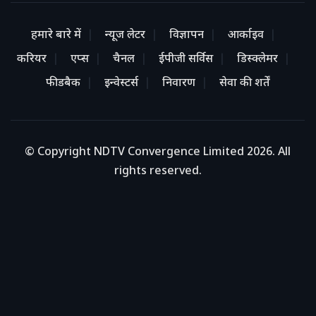
हमारे बारे में
न्यूज लेटर
विज्ञापन
आर्काइव
करियर
एप्स
चैनल
ईपीजी सर्विस
डिस्क्लेमर
फीडबैक
इन्वेस्टर्स
निवारण
सेवा की शर्तें
© Copyright NDTV Convergence Limited 2026. All
rights reserved.