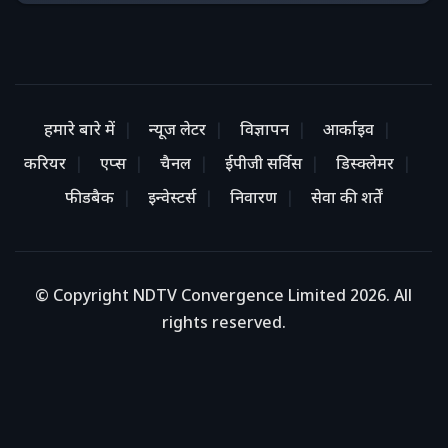
के समाधान का लालच देकर शोषण किया गया.” उनका मानना है
कि धर्म के नाम पर ऐसे लोग समाज को भ्रमित कर रहे हैं, क्योंकि
जनता स्वयं विवेक का प्रयोग नहीं कर रही.
महिलाओं से सीधी अपील: विवेक जरूरी है
हमारे बारे में
न्यूज लेटर
विज्ञापन
आर्काइव
महिलाओं के शोषण के सवाल पर ममता कुलकर्णी ने दो‑टूक
करियर
एप्स
चैनल
ईपीजी सर्विस
डिस्क्लेमर
कहा, “कोई आपको ज्योतिष या साधना के नाम पर बेडरूम में
फीडबैक
इन्वेस्टर्स
निवारण
सेवा की शर्तें
क्यों बुलाता है? अगर वाणी में अशुद्धता है, तो वहीं चेत जाना
चाहिए.” उन्होंने अपील की कि किसी भी गुरु, साधु या गॉडमैन
की असली पहचान उसकी वाणी, आचरण और संयम से की जाए
© Copyright NDTV Convergence Limited 2026. All
—ना कि चमत्कारों से.
rights reserved.
महामंडलेश्वर पद को लेकर भी तीखा हमला
ममता कुलकर्णी ने स्वीकार किया कि महामंडलेश्वर बनने के बाद
उन्होंने करीब से देखा कि इस पद का भी बाजार बन चुका है.