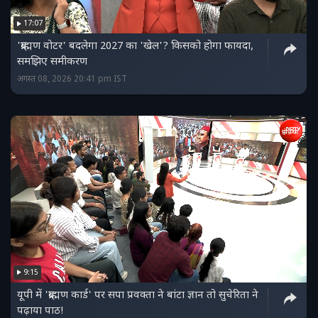
17:07
'ब्राह्मण वोटर' बदलेगा 2027 का 'खेल'? किसको होगा फायदा,
समझिए समीकरण
अगस्त 08, 2026 20:41 pm IST
9:15
यूपी में 'ब्राह्मण कार्ड' पर सपा प्रवक्ता ने बांटा ज्ञान तो सुचेरिता ने
पढ़ाया पाठ!