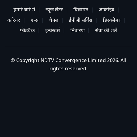
हमारे बारे में
न्यूज लेटर
विज्ञापन
आर्काइव
करियर
एप्स
चैनल
ईपीजी सर्विस
डिस्क्लेमर
फीडबैक
इन्वेस्टर्स
निवारण
सेवा की शर्तें
© Copyright NDTV Convergence Limited 2026. All
rights reserved.