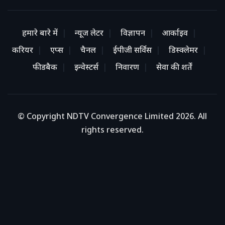
हमारे बारे में
न्यूज लेटर
विज्ञापन
आर्काइव
करियर
एप्स
चैनल
ईपीजी सर्विस
डिस्क्लेमर
फीडबैक
इन्वेस्टर्स
निवारण
सेवा की शर्तें
© Copyright NDTV Convergence Limited 2026. All
rights reserved.