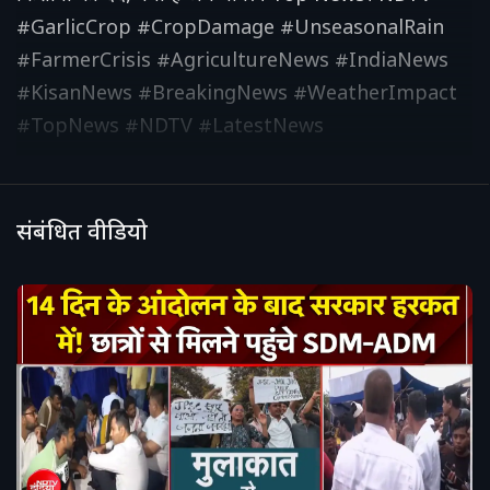
#GarlicCrop #CropDamage #UnseasonalRain
#FarmerCrisis #AgricultureNews #IndiaNews
#KisanNews #BreakingNews #WeatherImpact
#TopNews #NDTV #LatestNews
संबंधित वीडियो