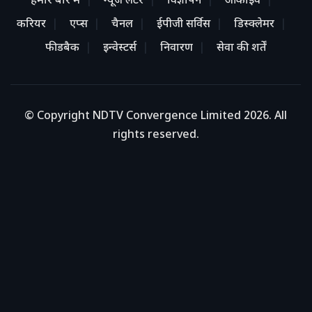
हमारे बारे में
न्यूज लेटर
विज्ञापन
आर्काइव
करियर
एप्स
चैनल
ईपीजी सर्विस
डिस्क्लेमर
फीडबैक
इन्वेस्टर्स
निवारण
सेवा की शर्तें
© Copyright NDTV Convergence Limited 2026. All
rights reserved.