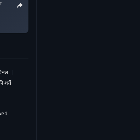
न
चैनल
 शर्तें
ved.