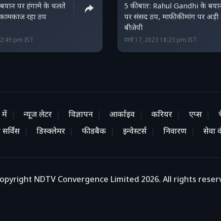
े बयान पर हंगामे के चलते
5 की बात: Rahul Gandhi के बया
ें कामकाज रहा ठप
पर संसद ठप, माफी की मांग पर अड़ी
बीजेपी
 22:49 pm IST
मार्च 17, 2023 18:23 pm IST
में
न्यूज लेटर
विज्ञापन
आर्काइव
करियर
एप्स
 सर्विस
डिस्क्लेमर
फीडबैक
इन्वेस्टर्स
निवारण
सेवा की
opyright NDTV Convergence Limited 2026. All rights reser