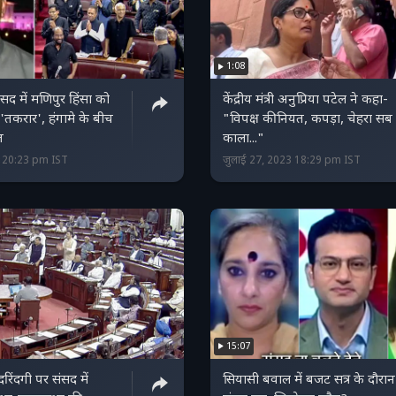
1:08
सद में मणिपुर हिंसा को
केंद्रीय मंत्री अनुप्रिया पटेल ने कहा-
 'तकरार', हंगामे के बीच
"विपक्ष की नियत, कपड़ा, चेहरा सब
त
काला..."
3 20:23 pm IST
जुलाई 27, 2023 18:29 pm IST
15:07
दरिंदगी पर संसद में
सियासी बवाल में बजट सत्र के दौरान