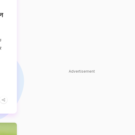
िन
े
र
Advertisement