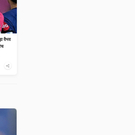
ा वैभव
ैच