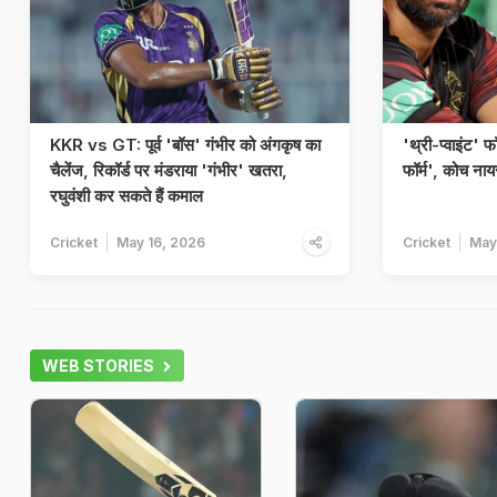
KKR vs GT: पूर्व 'बॉस' गंभीर को अंगकृष का
'थ्री-प्वाइंट' फ
चैलेंज, रिकॉर्ड पर मंडराया 'गंभीर' खतरा,
फॉर्म', कोच नाय
रघुवंशी कर सकते हैं कमाल
Cricket
May 16, 2026
Cricket
May
WEB STORIES