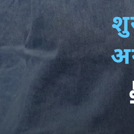
शु
अन