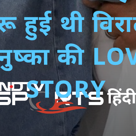
रू हुई थी विरा
ुष्‍का की LO
STORY