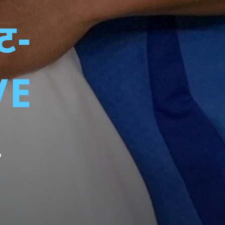
ट-
VE