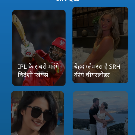
IPL के सबसे महंगे
बेहद ग्लैमरस है SRH
विदेशी प्‍लेयर्स
की ये चीयरलीडर