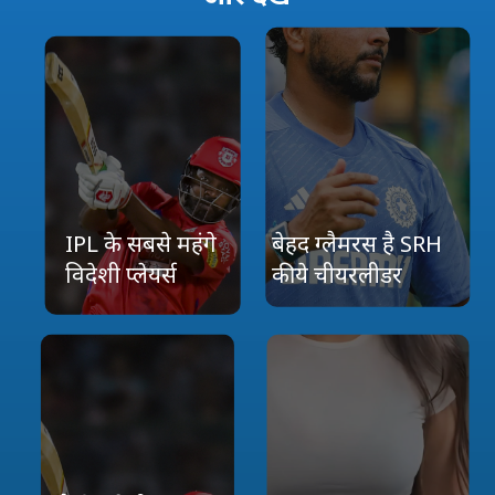
IPL के सबसे महंगे
बेहद ग्लैमरस है SRH
विदेशी प्‍लेयर्स
की ये चीयरलीडर