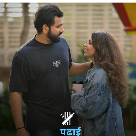
पढ़ाई