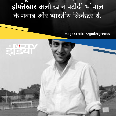
इफ्तिखार अली खान पटौदी भोपाल
के नवाब और भारतीय क्रिकेटर थे.
Image Credit: X/gmkhighness