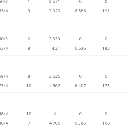
50/3
1
3.571
0
0
55/4
3
3.929
6.586
191
50/3
0
3.333
0
0
63/4
8
4.2
6.536
183
58/4
8
3.625
0
0
73/4
10
4.562
6.407
173
68/4
10
4
0
0
80/4
7
4.706
6.385
166