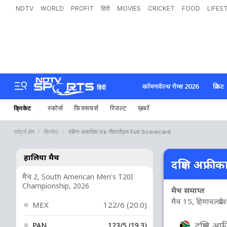
NDTV
WORLD
PROFIT
हिंदी
MOVIES
CRICKET
FOOD
LIFES
कॉमनवेल्थ गेम्स 2026
क्रिकेट
हिंदी
स्कोर्स
फिक्सचर्स
रिजल्ट
ख़बरें
क्रिकेट
स्पोर्ट्स होम
क्रिकेट
दक्षिण अफ्रीका Vs नीदरलैंड्स Full Scorecard
हालिया मैच
दक्षिण अफ्रीक
मैच 2, South American Men's T20I
Championship, 2026
मैच समाप्त
मैच 15, हिमाचलप्रदे
MEX
122/6 (20.0)
दक्षिण अफ्
PAN
123/5 (19.3)