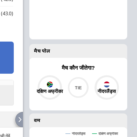
(43.0)
मैच पोल
मैच कौन जीतेगा?
दक्षिण अफ्रीका
नीदरलैंड्स
वर्म
नीदरलैंड्स
दक्षिण अफ्रीका
ची गेंदें