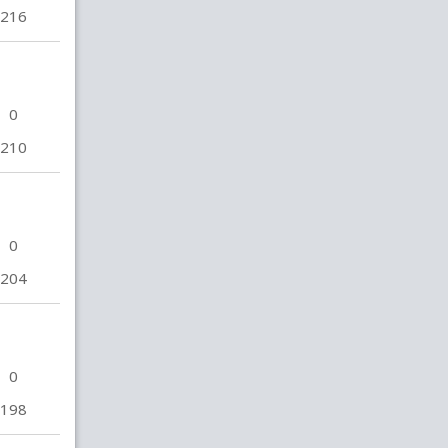
216
0
210
0
204
0
198