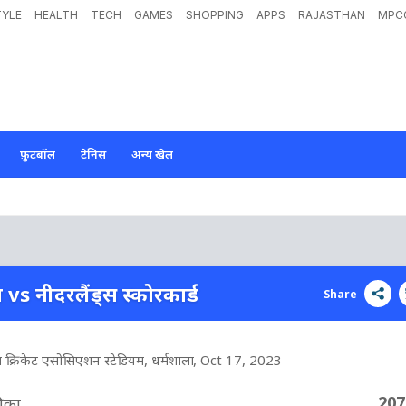
TYLE
HEALTH
TECH
GAMES
SHOPPING
APPS
RAJASTHAN
MPC
फ़ुटबॉल
टेनिस
अन्य खेल
ा vs नीदरलैंड्स स्कोरकार्ड
Share
श क्रिकेट एसोसिएशन स्टेडियम, धर्मशाला
, Oct 17, 2023
207
रीका