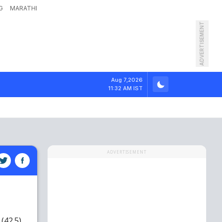
G
MARATHI
ADVERTISEMENT
Aug 7,2026
11:32 AM IST
ADVERTISEMENT
(42.5)