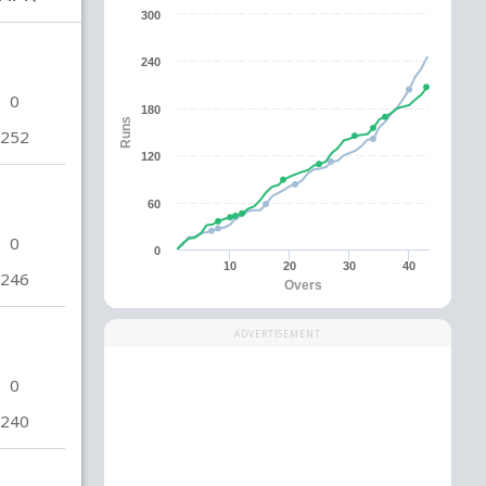
300
240
0
180
Runs
252
120
60
0
0
10
20
30
40
246
Overs
ADVERTISEMENT
0
240