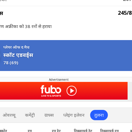
245/8
्स
्षिण अफ्रीका को 38 रनों से हराया
प्लेयर ऑफ द मैच
स्कॉट एडवर्ड्स
78
(69)
Advertisement
ओवरव्यू
कमेंट्री
ग्राफ्स
प्लेइंग इलेवन
तुलना
स्कोर
रन
रन रेट
रिक्वायर्ड रेट
रिक्वायर्ड रन
ब