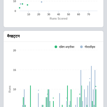
10
0
10
20
30
40
50
60
70
Runs Scored
मैनहट्टन
नीदरलैंड्स
दक्षिण अफ्रीका
20
15
Runs
10