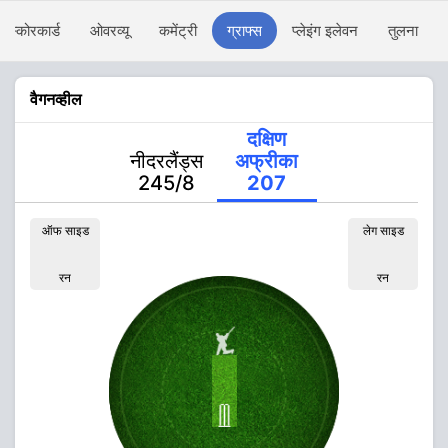
स्कोरकार्ड
ओवरव्यू
कमेंट्री
ग्राफ्स
प्लेइंग इलेवन
तुलना
वैगनव्हील
दक्षिण
नीदरलैंड्स
अफ्रीका
245/8
207
ऑफ साइड
लेग साइड
रन
रन