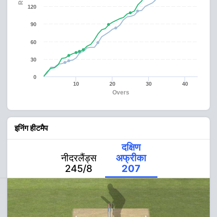
120
90
60
30
0
10
20
30
40
Overs
इनिंग हीटमैप
दक्षिण
नीदरलैंड्स
अफ्रीका
245/8
207