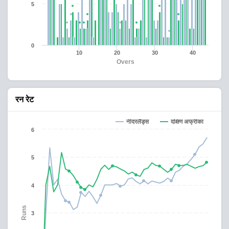
5
0
10
20
30
40
Overs
रन रेट
नीदरलैंड्स
दक्षिण अफ्रीका
6
5
4
Runs
3