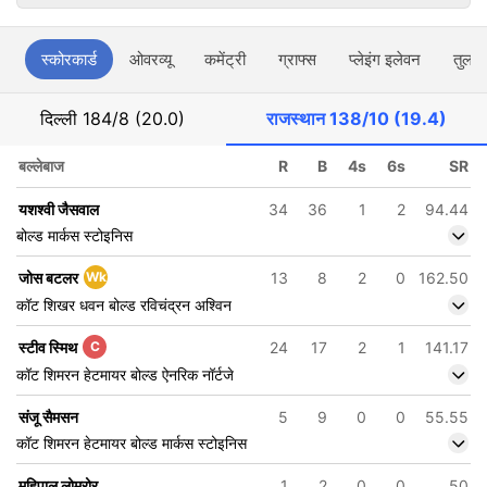
स्कोरकार्ड
ओवरव्यू
कमेंट्री
ग्राफ्स
प्लेइंग इलेवन
तुलना
दिल्ली
184/8 (20.0)
राजस्थान
138/10 (19.4)
बल्लेबाज
R
B
4s
6s
SR
यशश्वी जैसवाल
34
36
1
2
94.44
बोल्ड मार्कस स्टोइनिस
जोस बटलर
Wk
13
8
2
0
162.50
कॉट शिखर धवन बोल्ड रविचंद्रन अश्विन
स्टीव स्मिथ
C
24
17
2
1
141.17
कॉट शिमरन हेटमायर बोल्ड ऐनरिक नॉर्टजे
संजू सैमसन
5
9
0
0
55.55
कॉट शिमरन हेटमायर बोल्ड मार्कस स्टोइनिस
महिपाल लोमरोर
1
2
0
0
50