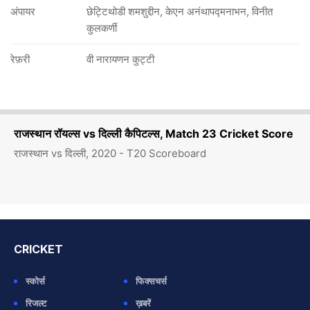
अंपायर
छेट्टिथोडी शमशुद्दीन, केएन अनंथापद्मनाभन, विनीत
कुलकर्णी
रेफ़री
वी नारायणन कुट्टी
राजस्थान रॉयल्स vs दिल्ली कैपिटल्स, Match 23 Cricket Score
राजस्थान vs दिल्ली, 2020 - T20 Scoreboard
CRICKET
स्कोर्स
फिक्सचर्स
रिजल्ट
ख़बरें