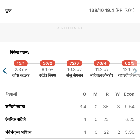
कुल
138/10 19.4
(RR: 7.01)
ADVERTISEMENT
149/6
181/7
183/8
17 ov
19 ov
19.4 ov
स
शिमरन हेटमायर
अक्षर पटेल
हर्षल पटेल
विकेट पतन:
15/1
56/2
72/3
76/4
82/5
2.3 ov
8.1 ov
10.3 ov
11.2 ov
12.1 ov
जोस बटलर
स्टीव स्मिथ
संजू सैमसन
महिपाल लोमरोर
यशश्वी जैसवा
गेंदबाजी
O
M
R
W
Econ
कगिसो रबाडा
3.4
0
35
3
9.54
ऐनरिक नॉर्टजे
4
0
25
1
6.25
रविचंद्रन अश्विन
4
0
22
2
5.50