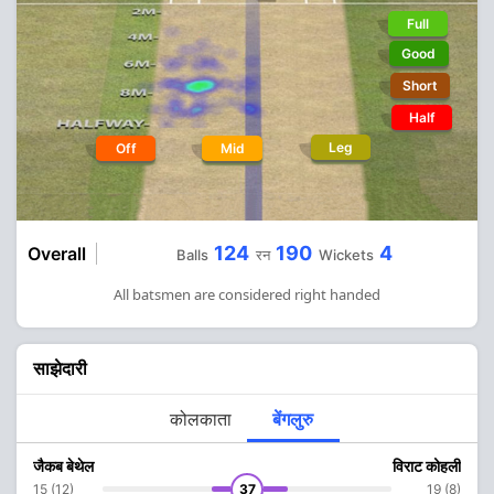
Full
Good
Short
Half
Leg
Off
Mid
124
190
4
Overall
Balls
रन
Wickets
All batsmen are considered right handed
साझेदारी
कोलकाता
बेंगलुरु
जैकब बेथेल
विराट कोहली
15 (12)
37
19 (8)