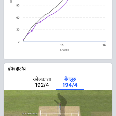
90
60
30
0
10
20
Overs
इनिंग हीटमैप
कोलकाता
बेंगलुरु
192/4
194/4