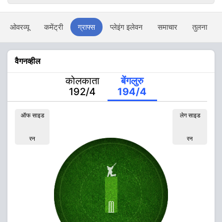
ओवरव्यू
कमेंट्री
ग्राफ्स
प्लेइंग इलेवन
समाचार
तुलना
वैगनव्हील
कोलकाता
बेंगलुरु
192/4
194/4
ऑफ साइड
लेग साइड
रन
रन