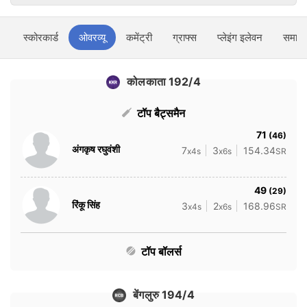
स्कोरकार्ड
ओवरव्यू
कमेंट्री
ग्राफ्स
प्लेइंग इलेवन
समाचा
कोलकाता 192/4
टॉप बैट्समैन
71
(46)
अंगकृष रघुवंशी
7
3
154.34
x4s
x6s
SR
49
(29)
रिंकू सिंह
3
2
168.96
x4s
x6s
SR
टॉप बॉलर्स
बेंगलुरु 194/4