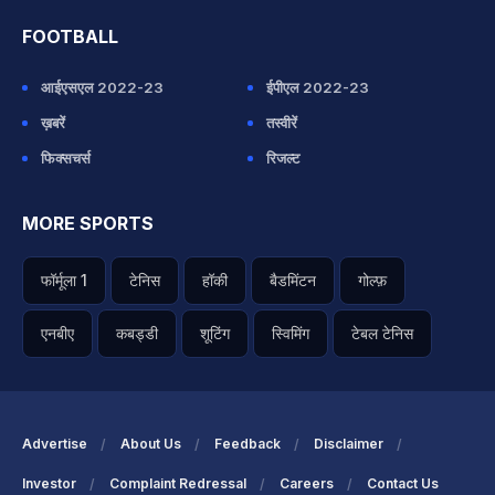
FOOTBALL
आईएसएल 2022-23
ईपीएल 2022-23
ख़बरें
तस्वीरें
फिक्सचर्स
रिजल्ट
MORE SPORTS
फॉर्मूला 1
टेनिस
हॉकी
बैडमिंटन
गोल्फ़
एनबीए
कबड्डी
शूटिंग
स्विमिंग
टेबल टेनिस
Advertise
About Us
Feedback
Disclaimer
Investor
Complaint Redressal
Careers
Contact Us