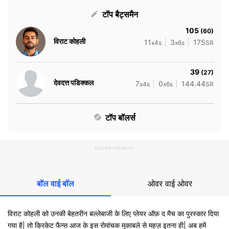
टॉप बैट्समैन
105
(60)
विराट कोहली
11
3
175
x4s
x6s
SR
39
(27)
देवदत्त पडिक्कल
7
0
144.44
x4s
x6s
SR
टॉप बॉलर्स
ADVERTISEMENT
बॉल वाई बॉल
ओवर वाई ओवर
विराट कोहली को उनकी बेहतरीन बल्लेबाजी के लिए प्लेयर ऑफ़ द मैच का पुरस्कार दिया
गया है| तो क्रिकेट फैन्स आज के इस रोमांचक मुकाबले से महज़ इतना ही| अब हमें