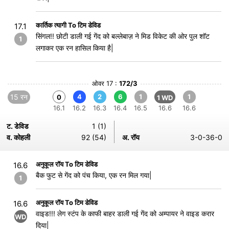
कार्तिक त्यागी To टिम डेविड
17.1
सिंगल!! छोटी डाली गई गेंद को बल्लेबाज़ ने मिड विकेट की ओर पुल शॉट
1
लगाकर एक रन हासिल किया है|
ओवर 17 :
172/3
15 रन
4
2
6
1
1
0
1 WD
16.1
16.2
16.3
16.4
16.5
16.6
16.6
ट. डेविड
1 (1)
व. कोहली
92 (54)
अ. रॉय
3-0-36-0
अनुकूल रॉय To टिम डेविड
16.6
बैक फुट से गेंद को पंच किया, एक रन मिल गया|
1
अनुकूल रॉय To टिम डेविड
16.6
वाइड!!! लेग स्टंप के काफी बाहर डाली गई गेंद को अम्पायर ने वाइड करार
WD
दिया|