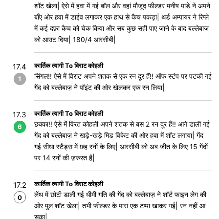
शॉट खेला| ऐसे में हवा में गई बॉल और वहां मौजूद फील्डर मनीष पांडे ने अपने
बाँए ओर हवा में डाईव लगाकर एक हाथ से कैच पकड़ा| थर्ड अम्पायर ने रिप्ले
में कई दफ़ा कैच को चेक किया और सब कुछ सही पाए जाने के बाद बल्लेबाज़
को आउट दिया| 180/4 आरसीबी|
कार्तिक त्यागी To विराट कोहली
17.4
सिंगल!! ऐसे में विराट अपने शतक से एक रन दूर हैं!! ऑफ स्टंप पर पटकी गई
1
गेंद को बल्लेबाज़ ने पॉइंट की ओर खेलकर एक रन लिया|
कार्तिक त्यागी To विराट कोहली
17.3
छक्का!! ऐसे में विरत कोहली अपने शतक से बस 2 रन दूर हैं!! आगे डाली गई
6
गेंद को बल्लेबाज़ ने खड़े-खड़े मिड विकेट की ओर हवा में शॉट लगाया| गेंद
गई सीधा स्टैंड्स में छह रनों के लिए| आरसीबी को अब जीत के लिए 15 गेंदों
पर 14 रनों की ज़रुरत है|
कार्तिक त्यागी To विराट कोहली
17.2
लेंथ में छोटी डाली गई धीमी गति की गेंद को बल्लेबाज़ ने शॉर्ट फाइन लेग की
0
ओर पुल शॉट खेला| तभी फील्डर के पास एक टप्पा खाकर गई| रन नहीं आ
सका|