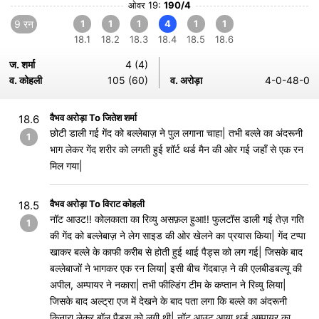
ओवर 19:
190/4
9 रन
1
1
1
4
1
1
18.1
18.2
18.3
18.4
18.5
18.6
ज. शर्मा
4 (4)
व. कोहली
105 (60)
व. अरोड़ा
4-0-48-0
वैभव अरोड़ा To जितेश शर्मा
18.6
छोटी डाली गई गेंद को बल्लेबाज़ ने पुल लगाना चाहा| तभी बल्ले का अंदरूनी
1
भाग लेकर गेंद शरीर को लगती हुई शॉर्ट थर्ड मैन की ओर गई जहाँ से एक रन
मिल गया|
वैभव अरोड़ा To विराट कोहली
18.5
नॉट आउट!! कोलकाता का रिव्यु असफ़ल हुआ!! फुलटॉस डाली गई तेज़ गति
1
की गेंद को बल्लेबाज़ ने लेग साइड की ओर खेलने का प्रयास किया| गेंद टप्पा
खाकर बल्ले के काफी करीब से होती हुई थाई पैड्स को लग गई| जिसके बाद
बल्लेबाजों ने भागकर एक रन लिया| इसी बीच गेंदबाज़ ने की एलबीडबल्यू की
अपील, अम्पायर ने नकारा| तभी फील्डिंग टीम के कप्तान ने रिव्यु लिया|
जिसके बाद अल्ट्रा एज में देखने के बाद पता लगा कि बल्ले का अंदरूनी
किनारा लेकर बॉल पैड्स को लगी थी| नॉट आउट आया थर्ड अम्पायर का