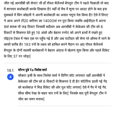
जीत गई आरसीबी की सेना!! जी हाँ रॉयल चैलेंजर्स बेंगलुरु टीम ने पहले गेंदबाज़ी तो बाद
में शानदार बल्लेबाज़ी करके दिखाया है!! वहीं दो मैच में शून्य पर आउट होने के बाद इस
मुकाबले में किंग कोहली ने अपनी बल्लेबाज़ी का असल नमूना पेश किया है!! ऐसे में विराट
ने आज अपने टी20 करियर का 14000वां रन पूरा किया जबकि आईपीएल में अपना
9वां शतक भी जड़ दिया!! जिसकी बदौलत अब आरसीबी ने केकेआर की टीम को 6
विकटों से शिकस्त देते हुए 16 अंको और बेहतर रनरेट को अपने हाथों में रखते हुए
पॉइंट्स टेबल में नंबर एक पर पहुँच गई है और अब पाटीदार की सेना प्ले ऑफ्स में जाने के
काफी करीब है!! 193 रनों के लक्ष्य को हासिल करने मैदान पर आए रॉयल चैलेंजर्स
बेंगलुरु के दोनों सलामी बल्लेबाजों ने बेहतर अंदाज़ में खेलना शुरू किया और पहले विकेट
के लिए 37 रन जोड़ा|
सौरभ दुबे To जितेश शर्मा
19.1
चौका!! इसी के साथ जितेश शर्मा ने विनिंग शॉट लगाया!! वहीं आरसीबी ने
4
केकेआर की टीम को 6 विकटों से शिकस्त दे दी है!! शॉर्टपिच डाली गई गेंद
को बल्लेबाज़ ने मिड विकेट की ओर पुल शॉट लगाया| ऐसे में गैप में गई गेंद
सीधा सीमा रेखा के बाहर चार रनों के लिए| जिसके बाद पूरी बेंगलुरु टीम ने
जीत का जश्न मनाया|