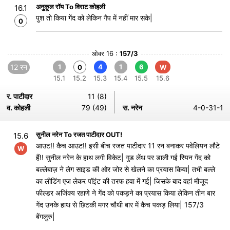
अनुकूल रॉय To विराट कोहली
16.1
पुश तो किया गेंद को लेकिन गैप में नहीं मार सके|
0
ओवर 16 :
157/3
12 रन
1
4
1
6
0
W
15.1
15.2
15.3
15.4
15.5
15.6
र. पाटीदार
11 (8)
व. कोहली
79 (49)
स. नरेन
4-0-31-1
सुनील नरेन To रजत पाटीदार OUT!
15.6
आउट!! कैच आउट!! इसी बीच रजत पाटीदार 11 रन बनाकर पवेलियन लौटे
W
हैं!! सुनील नरेन के हाथ लगी विकेट| गुड लेंथ पर डाली गई स्पिन गेंद को
बल्लेबाज़ ने लेग साइड की ओर जोर से खेलने का प्रयास किया| तभी बल्ले
का लीडिंग एज लेकर पॉइंट की तरफ हवा में गई| जिसके बाद वहां मौजूद
फील्डर अजिंक्य रहाणे ने गेंद को पकड़ने का प्रयास किया लेकिन तीन बार
गेंद उनके हाथ से छिटकी मगर चौथी बार में कैच पकड़ लिया| 157/3
बेंगलुरु|