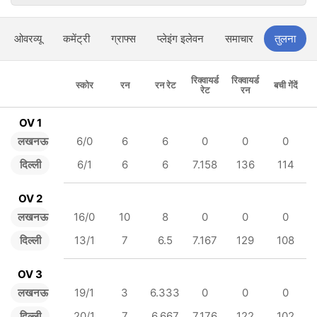
ओवरव्यू
कमेंट्री
ग्राफ्स
प्लेइंग इलेवन
समाचार
तुलना
रिक्वायर्ड
रिक्वायर्ड
स्कोर
रन
रन रेट
बची गेंदें
रेट
रन
OV 1
लखनऊ
6/0
6
6
0
0
0
दिल्ली
6/1
6
6
7.158
136
114
OV 2
लखनऊ
16/0
10
8
0
0
0
दिल्ली
13/1
7
6.5
7.167
129
108
OV 3
लखनऊ
19/1
3
6.333
0
0
0
दिल्ली
20/1
7
6.667
7.176
122
102