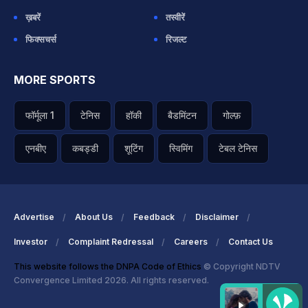
ख़बरें
तस्वीरें
फिक्सचर्स
रिजल्ट
MORE SPORTS
फॉर्मूला 1
टेनिस
हॉकी
बैडमिंटन
गोल्फ़
एनबीए
कबड्डी
शूटिंग
स्विमिंग
टेबल टेनिस
Advertise
About Us
Feedback
Disclaimer
Investor
Complaint Redressal
Careers
Contact Us
This website follows the DNPA Code of Ethics
© Copyright NDTV
Convergence Limited 2026. All rights reserved.