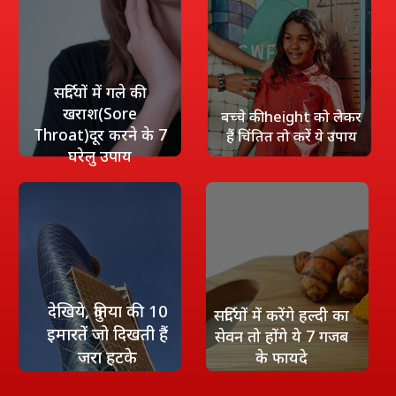
सर्दियों में गले की
खराश(Sore
बच्चे की height को लेकर
Throat)दूर करने के 7
हैं चिंतित तो करें ये उपाय
घरेलु उपाय
देखिये, दुनिया की 10
सर्दियों में करेंगे हल्दी का
इमारतें जो दिखती हैं
सेवन तो होंगे ये 7 गजब
जरा हटके
के फायदे