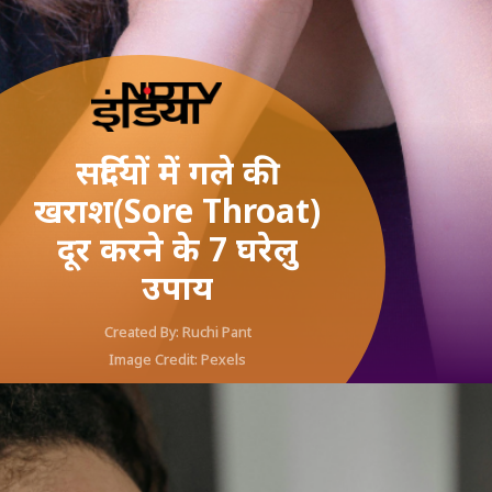
सर्दियों में गले की
खराश(Sore Throat)
दूर करने के 7 घरेलु
उपाय
Created By: Ruchi Pant
Image Credit: Pexels
@Instagram/saanandverma