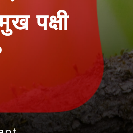
ुख पक्षी
?
Pant