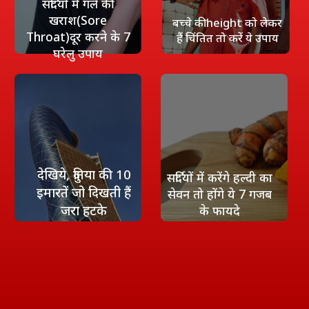
सर्दियों में गले की
खराश(Sore
बच्चे की height को लेकर
Throat)दूर करने के 7
हैं चिंतित तो करें ये उपाय
घरेलु उपाय
देखिये, दुनिया की 10
सर्दियों में करेंगे हल्दी का
इमारतें जो दिखती हैं
सेवन तो होंगे ये 7 गजब
जरा हटके
के फायदे