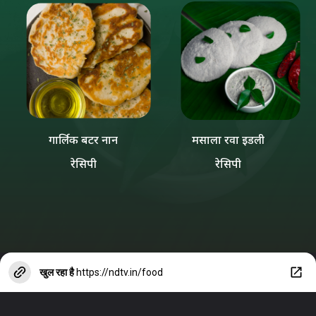
गार्लिक बटर नान
मसाला रवा इडली
रेसिपी
रेसिपी
खुल रहा है
https://ndtv.in/food