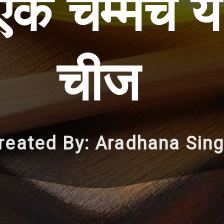
 एक चम्मच ये
चीज
reated By: Aradhana Sin