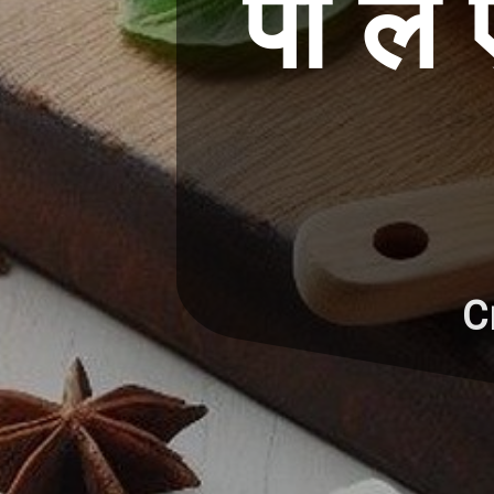
पी लें
C