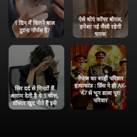
ऐसे धोएं कॉपर बोतल,
1 दिन में कितने बाल
हमेशा नई जैसी रहेगी
टूटना नॉर्मल है?
चमक
नेपाल का शाही परिवार
हत्याकांड : प्रिंस ने ही AK-
सिर दर्द से मिनटों में
47 से भून डाला पूरा
आराम देती है ये 1 चीज़,
परिवार
डॉक्टर खुद पीते हैं इसे