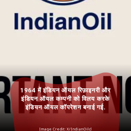
1964 में इंडियन ऑयल रिफ़ाइनरी और
इंडियन ऑयल कम्पनी को विलय करके
इंडियन ऑयल कॉपरेशन बनाई गई.
Image Credit: X/IndianOilcl