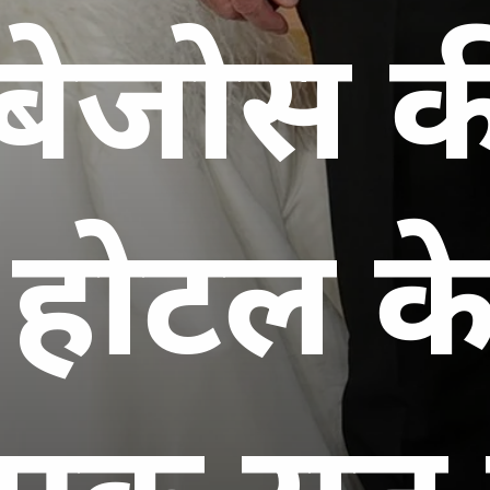
ेजोस की ग
 होटल क