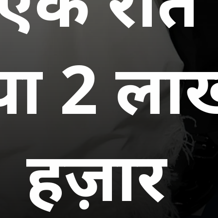
एक रात
या 2 ला
हज़ार