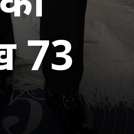
 का
ख 73