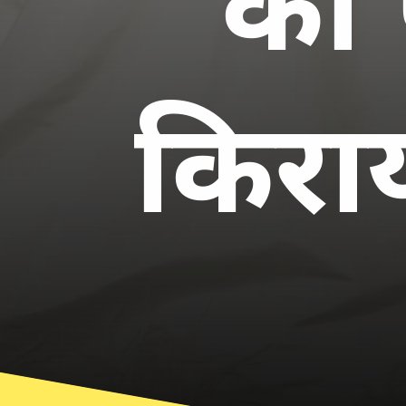
का 
किरा