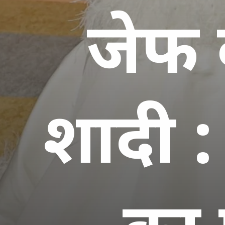
जेफ ब
शादी :