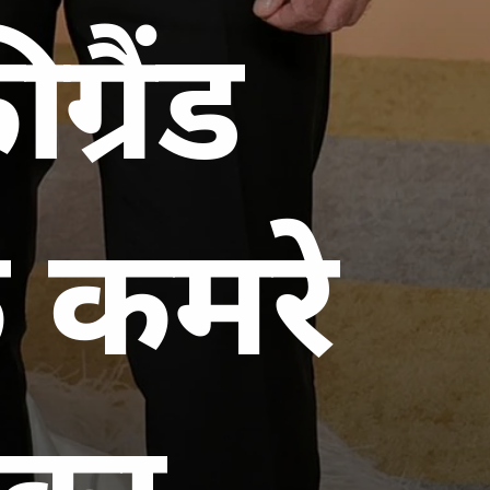
्रैंड
े कमरे