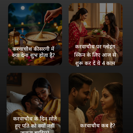
करवाचौथ पर ग्लोइंग
करवाचौथ की सरगी में
स्किन के लिए आज से
क्या देना शुभ होता है?
शुरू कर दें ये 4 काम
करवाचौथ के दिन सोते
करवाचौथ कब है?
हुए पति को क्यों नहीं
जगाना चाहिए?