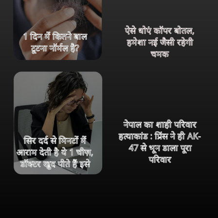
ऐसे धोएं कॉपर बोतल,
1 दिन में कितने बाल
हमेशा नई जैसी रहेगी
टूटना नॉर्मल है?
चमक
नेपाल का शाही परिवार
हत्याकांड : प्रिंस ने ही AK-
सिर दर्द से मिनटों में
47 से भून डाला पूरा
आराम देती है ये 1 चीज़,
परिवार
डॉक्टर खुद पीते हैं इसे