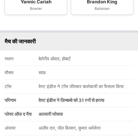
Yannic Cariah
Brandon King
Bowler
Batsman
मैच की जानकारी
स्थान
बेलेरीव ओवल, होबार्ट
मौसम
साफ़
टॉस
वेस्ट इंडीज ने टॉस जीतकर बल्लेबाजी का फैसला किया
परिणाम
वेस्ट इंडीज ने ज़िम्बाब्वे को 31 रनों से हराया
प्लेयर ऑफ द मैच
अल्जारी जोसफ
अंपायर
अलीम दार, पॉल विल्सन, कुमार धर्मसेना