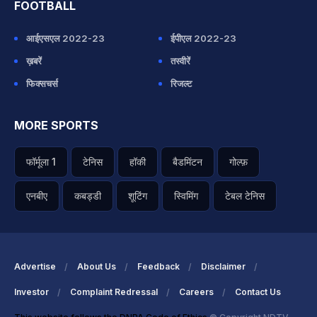
FOOTBALL
आईएसएल 2022-23
ईपीएल 2022-23
ख़बरें
तस्वीरें
फिक्सचर्स
रिजल्ट
MORE SPORTS
फॉर्मूला 1
टेनिस
हॉकी
बैडमिंटन
गोल्फ़
एनबीए
कबड्डी
शूटिंग
स्विमिंग
टेबल टेनिस
Advertise
About Us
Feedback
Disclaimer
Investor
Complaint Redressal
Careers
Contact Us