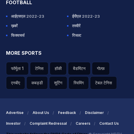
FOOTBALL
आईएसएल 2022-23
ईपीएल 2022-23
ख़बरें
तस्वीरें
फिक्सचर्स
रिजल्ट
MORE SPORTS
फॉर्मूला 1
टेनिस
हॉकी
बैडमिंटन
गोल्फ़
एनबीए
कबड्डी
शूटिंग
स्विमिंग
टेबल टेनिस
Advertise
About Us
Feedback
Disclaimer
Investor
Complaint Redressal
Careers
Contact Us