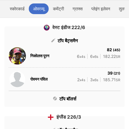
स्कोरकार्ड
ओवरव्यू
कमेंट्री
ग्राफ्स
प्लेइंग इलेवन
तुलना
वेस्ट इंडीज 222/6
टॉप बैट्समैन
82
(45)
निकोलस पूरन
6
6
182.22
x4s
x6s
SR
39
(21)
रोवमन पॉवेल
2
3
185.71
x4s
x6s
SR
टॉप बॉलर्स
इंग्लैंड 226/3