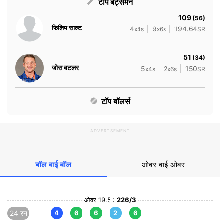
टॉप बैट्समैन
109
(56)
फिलिप साल्ट
4
9
194.64
x4s
x6s
SR
51
(34)
जोस बटलर
5
2
150
x4s
x6s
SR
टॉप बॉलर्स
ADVERTISEMENT
बॉल वाई बॉल
ओवर वाई ओवर
ओवर 19.5 :
226/3
24 रन
4
6
6
2
6