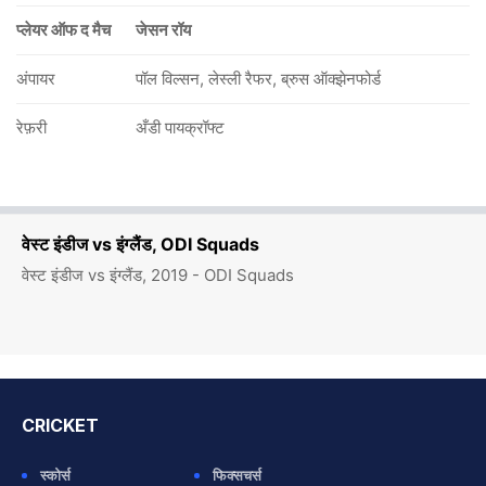
प्लेयर ऑफ द मैच
जेसन रॉय
अंपायर
पॉल विल्सन, लेस्ली रैफर, ब्रुस ऑक्झेनफोर्ड
रेफ़री
अँडी पायक्रॉफ्ट
वेस्ट इंडीज vs इंग्लैंड, ODI Squads
वेस्ट इंडीज vs इंग्लैंड, 2019 - ODI Squads
CRICKET
स्कोर्स
फिक्सचर्स