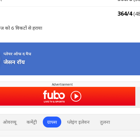
364/4
(4
 इंडीज को 6 विकटों से हराया
प्लेयर ऑफ द मैच
जेसन रॉय
Advertisement
ओवरव्यू
कमेंट्री
ग्राफ्स
प्लेइंग इलेवन
तुलना