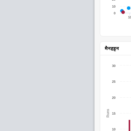
10
0
1
मैनहट्टन
30
25
20
Runs
15
10