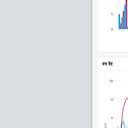
5
0
रन रेट
10
8
6
Runs