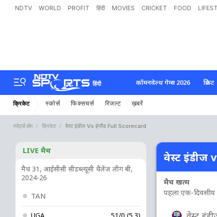
NDTV
WORLD
PROFIT
हिंदी
MOVIES
CRICKET
FOOD
LIFES
कॉमनवेल्थ गेम्स 2026
क्रिकेट
हिंदी
स्कोर्स
फिक्सचर्स
रिजल्ट
ख़बरें
क्रिकेट
स्पोर्ट्स होम
क्रिकेट
वेस्ट इंडीज Vs इंग्लैंड Full Scorecard
LIVE मैच
वेस्ट इंडीज vs
मैच 31, आईसीसी सीडब्ल्यूसी चैलेंज लीग बी,
2024-26
मैच खत्म
पहला एक-दिवसीय अंतर
TAN
वेस्ट इंड
UGA
51/0 (5.3)