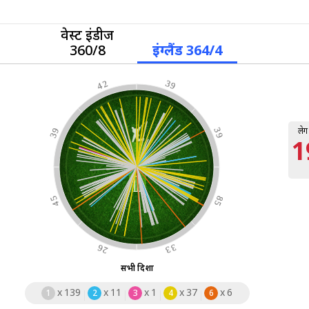
वेस्ट इंडीज
360/8
इंग्लैंड 364/4
42
39
लेग
39
39
1
45
85
26
33
सभी दिशा
x
139
x
11
x
1
x
37
x
6
1
2
3
4
6