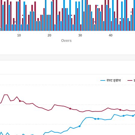
10
20
30
40
Overs
वेस्ट इंडीज
इ