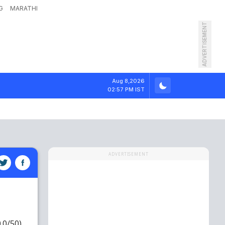
G
MARATHI
ADVERTISEMENT
Aug 8,2026
02:57 PM IST
ADVERTISEMENT
0.0/50)