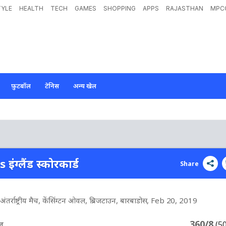
TYLE
HEALTH
TECH
GAMES
SHOPPING
APPS
RAJASTHAN
MPC
फ़ुटबॉल
टेनिस
अन्य खेल
 इंग्लैंड स्कोरकार्ड
Share
्राष्ट्रीय मैच, केंसिंग्टन ओवल, ब्रिजटाउन, बारबाडोस
, Feb 20, 2019
360/8
ीज
(5