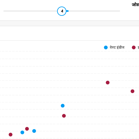
जो
4
वेस्ट इंडीज
इ