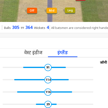
Leg
Off
Mid
305
364
4
Balls
रन
Wickets
All batsmen are considered right hand
वेस्ट इंडीज
इंग्लैंड
जॉनी 
91
114
116
39