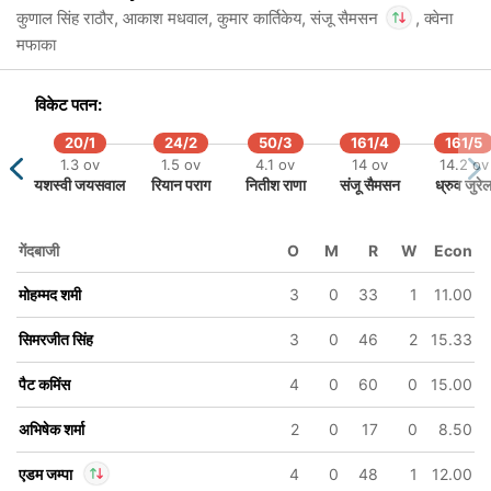
कुणाल सिंह राठौर, आकाश मधवाल, कुमार कार्तिकेय, संजू सैमसन
, क्वेना
मफाका
279/6
v
19.3 ov
In
संजू सैमसन
IP
मा
अभिनव मनोहर
Out
फजलहक फारूकी
विकेट पतन:
20/1
24/2
50/3
161/4
161/5
1.3 ov
1.5 ov
4.1 ov
14 ov
14.2 ov
यशस्वी जयसवाल
रियान पराग
नितीश राणा
संजू सैमसन
ध्रुव जुरे
गेंदबाजी
O
M
R
W
Econ
मोहम्मद शमी
3
0
33
1
11.00
सिमरजीत सिंह
3
0
46
2
15.33
पैट कमिंस
4
0
60
0
15.00
अभिषेक शर्मा
2
0
17
0
8.50
एडम जम्पा
4
0
48
1
12.00