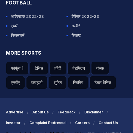
FOOTBALL
आईएसएल 2022-23
ईपीएल 2022-23
ख़बरें
तस्वीरें
फिक्सचर्स
रिजल्ट
MORE SPORTS
फॉर्मूला 1
टेनिस
हॉकी
बैडमिंटन
गोल्फ़
एनबीए
कबड्डी
शूटिंग
स्विमिंग
टेबल टेनिस
Advertise
About Us
Feedback
Disclaimer
Investor
Complaint Redressal
Careers
Contact Us