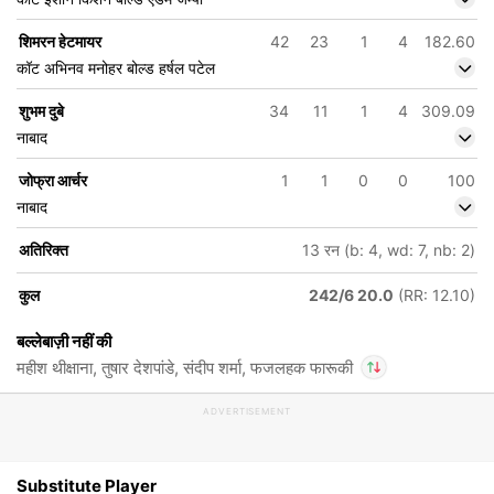
शिमरन हेटमायर
42
23
1
4
182.60
कॉट अभिनव मनोहर बोल्ड हर्षल पटेल
शुभम दुबे
34
11
1
4
309.09
नाबाद
जोफ्रा आर्चर
1
1
0
0
100
नाबाद
अतिरिक्त
13 रन (b: 4, wd: 7, nb: 2)
कुल
242/6 20.0
(RR: 12.10)
बल्लेबाज़ी नहीं की
महीश थीक्षाना, तुषार देशपांडे, संदीप शर्मा, फजलहक फारूकी
ADVERTISEMENT
In
संजू सैमसन
IP
Out
फजलहक फारूकी
Substitute Player