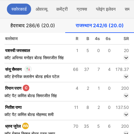
स्कोरकार्ड
ओवरव्यू
कमेंट्री
ग्राफ्स
प्लेइंग इलेवन
समाच
हैदराबाद
286/6 (20.0)
राजस्थान
242/6 (20.0)
बल्लेबाज
R
B
4s
6s
SR
यशस्वी जयसवाल
1
5
0
0
20
कॉट अभिनव मनोहर बोल्ड सिमरजीत सिंह
संजू सैमसन
66
37
7
4
178.37
कॉट हेनरिक क्लासेन बोल्ड हर्षल पटेल
In
संजू सैमसन
IP
रियान पराग
C
4
2
1
0
200
Out
फजलहक फारूकी
कॉट पैट कमिंस बोल्ड सिमरजीत सिंह
नितीश राणा
11
8
2
0
137.50
कॉट पैट कमिंस बोल्ड मोहम्मद शमी
ध्रुव जुरेल
Wk
70
35
5
6
200
कॉट ईशान किशन बोल्ड एडम जम्पा