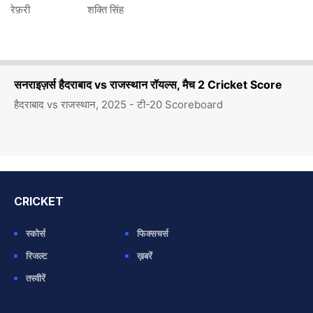
रेफ़री
शक्ति सिंह
सनराइज़र्स हैदराबाद vs राजस्थान रॉयल्स, मैच 2 Cricket Score
हैदराबाद vs राजस्थान, 2025 - टी-20 Scoreboard
CRICKET
स्कोर्स
फिक्सचर्स
रिजल्ट
ख़बरें
तस्वीरें