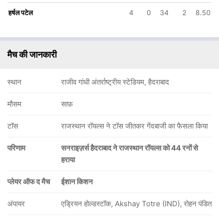
हर्षल पटेल
4
0
34
2
8.50
In
एडम जम्पा
IP
Out
ट्रैविस हेड
मैच की जानकारी
स्थान
राजीव गांधी अंतर्राष्ट्रीय स्टेडियम, हैदराबाद
मौसम
साफ़
टॉस
राजस्थान रॉयल्स ने टॉस जीतकर गेंदबाजी का फैसला किया
परिणाम
सनराइज़र्स हैदराबाद ने राजस्थान रॉयल्स को 44 रनों से
हराया
प्लेयर ऑफ द मैच
ईशान किशन
अंपायर
एड्रियन होल्डस्टॉक, Akshay Totre (IND), रोहन पंडित