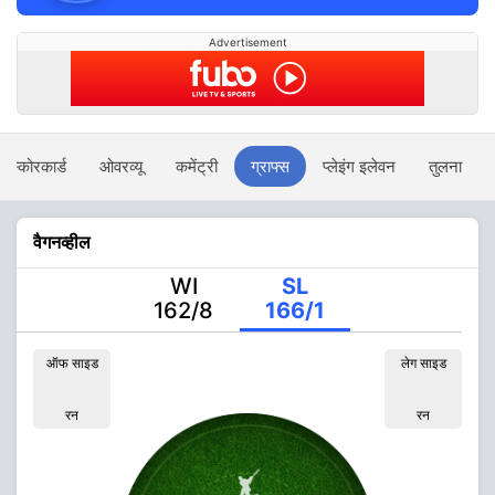
Advertisement
स्कोरकार्ड
ओवरव्यू
कमेंट्री
ग्राफ्स
प्लेइंग इलेवन
तुलना
वैगनव्हील
WI
SL
162/8
166/1
ऑफ साइड
लेग साइड
रन
रन