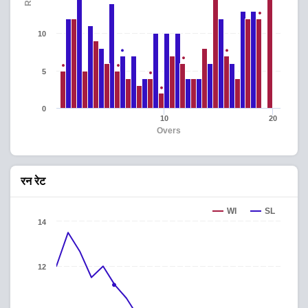
10
5
0
10
20
Overs
रन रेट
WI
SL
14
12