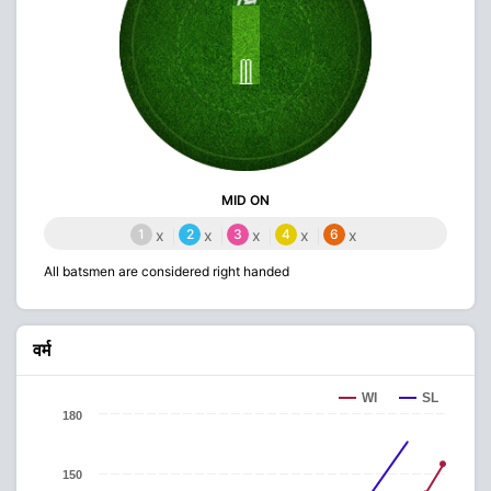
MID ON
1
x
2
x
3
x
4
x
6
x
All batsmen are considered right handed
वर्म
WI
SL
180
150