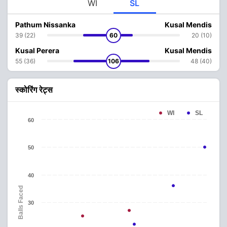
WI
SL
Pathum Nissanka
Kusal Mendis
39 (22)
60
20 (10)
Kusal Perera
Kusal Mendis
55 (36)
106
48 (40)
स्कोरिंग रेट्स
WI
SL
60
50
40
Balls Faced
30