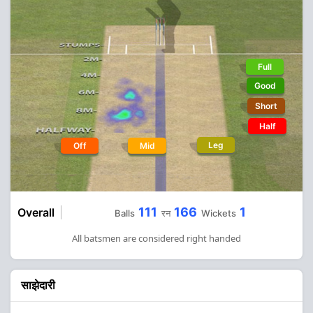
Full
Good
Short
Half
Leg
Off
Mid
111
166
1
Overall
Balls
रन
Wickets
All batsmen are considered right handed
साझेदारी