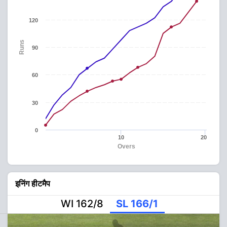
120
Runs
90
60
30
0
10
20
Overs
इनिंग हीटमैप
WI 162/8
SL 166/1