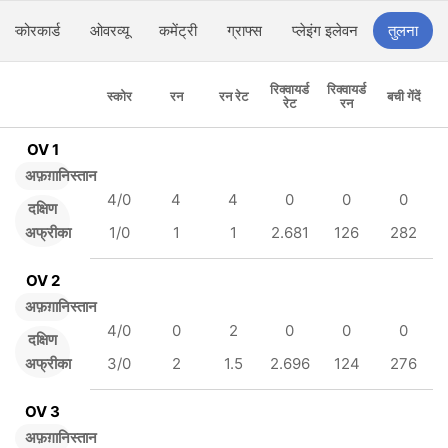
स्कोरकार्ड
ओवरव्यू
कमेंट्री
ग्राफ्स
प्लेइंग इलेवन
तुलना
रिक्वायर्ड
रिक्वायर्ड
स्कोर
रन
रन रेट
बची गेंदें
रेट
रन
OV 1
अफ़ग़ानिस्तान
4/0
4
4
0
0
0
दक्षिण
अफ्रीका
1/0
1
1
2.681
126
282
OV 2
अफ़ग़ानिस्तान
4/0
0
2
0
0
0
दक्षिण
अफ्रीका
3/0
2
1.5
2.696
124
276
OV 3
अफ़ग़ानिस्तान