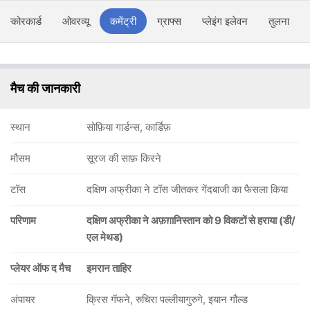
स्कोरकार्ड
ओवरव्यू
कमेंट्री
ग्राफ्स
प्लेइंग इलेवन
तुलना
मैच की जानकारी
स्थान
सोफ़िया गार्डन्स, कार्डिफ़
मौसम
सूरज की साफ़ किरने
टॉस
दक्षिण अफ्रीका ने टॉस जीतकर गेंदबाजी का फैसला किया
परिणाम
दक्षिण अफ्रीका ने अफ़ग़ानिस्तान को 9 विकटों से हराया (डी/
एल मेथड)
प्लेयर ऑफ द मैच
इमरान ताहिर
अंपायर
क्रिस गॅफने, रुचिरा पल्लीयागुरुगे, इयान गौल्ड