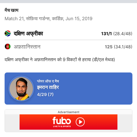
मैच खत्म
Match 21, सोफ़िया गार्डन्स, कार्डिफ़
, Jun 15, 2019
दक्षिण अफ्रीका
131/1
(28.4/48)
अफ़ग़ानिस्तान
125
(34.1/48)
दक्षिण अफ्रीका ने अफ़ग़ानिस्तान को 9 विकटों से हराया (डी/एल मेथड)
प्लेयर ऑफ द मैच
इमरान ताहिर
4/29
(7)
Advertisement