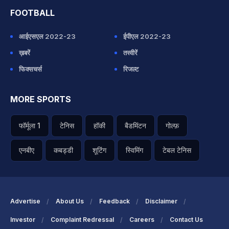
FOOTBALL
आईएसएल 2022-23
ईपीएल 2022-23
ख़बरें
तस्वीरें
फिक्सचर्स
रिजल्ट
MORE SPORTS
फॉर्मूला 1
टेनिस
हॉकी
बैडमिंटन
गोल्फ़
एनबीए
कबड्डी
शूटिंग
स्विमिंग
टेबल टेनिस
Advertise
About Us
Feedback
Disclaimer
Investor
Complaint Redressal
Careers
Contact Us