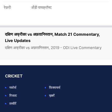
रेफ़री
अँडी पायक्रॉफ्ट
दक्षिण अफ्रीका vs अफ़ग़ानिस्तान, Match 21 Commentary,
Live Updates
दक्षिण अफ्रीका vs अफ़ग़ानिस्तान, 2019 - ODI Live Commentary
CRICKET
स्कोर्स
फिक्सचर्स
रिजल्ट
ख़बरें
तस्वीरें