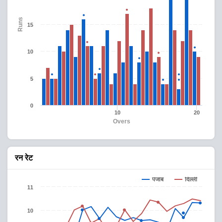
Runs
15
10
5
0
10
20
Overs
रन रेट
पंजाब
दिल्ली
11
10