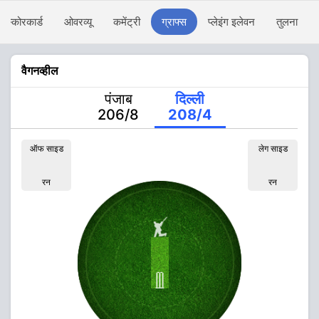
स्कोरकार्ड
ओवरव्यू
कमेंट्री
ग्राफ्स
प्लेइंग इलेवन
तुलना
वैगनव्हील
पंजाब
दिल्ली
206/8
208/4
ऑफ साइड
लेग साइड
रन
रन