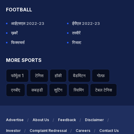
FOOTBALL
आईएसएल 2022-23
ईपीएल 2022-23
ख़बरें
तस्वीरें
फिक्सचर्स
रिजल्ट
MORE SPORTS
फॉर्मूला 1
टेनिस
हॉकी
बैडमिंटन
गोल्फ़
एनबीए
कबड्डी
शूटिंग
स्विमिंग
टेबल टेनिस
Advertise
About Us
Feedback
Disclaimer
Investor
Complaint Redressal
Careers
Contact Us