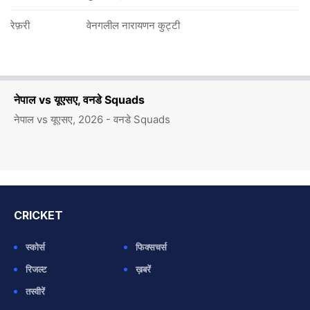
रेफ़री
वेनगलील नारायणन कुट्टी
नेपाल vs यूएसए, वनडे Squads
नेपाल vs यूएसए, 2026 - वनडे Squads
CRICKET
स्कोर्स
फिक्सचर्स
रिजल्ट
ख़बरें
तस्वीरें