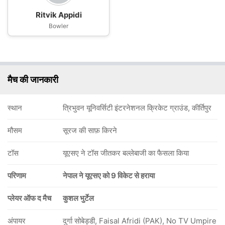
Ritvik Appidi
Bowler
मैच की जानकारी
स्थान
त्रिभुवन यूनिवर्सिटी इंटरनेशनल क्रिकेट ग्राउंड, कीर्तिपुर
मौसम
सूरज की साफ़ किरने
टॉस
यूएसए ने टॉस जीतकर बल्लेबाजी का फैसला किया
परिणाम
नेपाल ने यूएसए को 9 विकेट से हराया
प्लेयर ऑफ द मैच
कुशल भुर्टेल
अंपायर
दुर्गा सोबेड्डी, Faisal Afridi (PAK), No TV Umpire