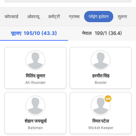
स्कोरकार्ड
ओवरव्यू
कमेंट्री
ग्राफ्स
प्लेइंग इलेवन
तुलना
यूएसए
195/10 (43.3)
नेपाल
199/1 (36.4)
मिलिंद कुमार
हरमीत सिंह
All-Rounder
Bowler
wk
शेहान जयसूर्या
स्मित पटेल
Batsman
Wicket Keeper