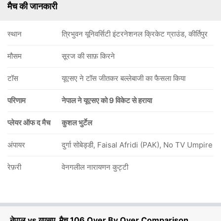
मैच की जानकारी
स्थान
त्रिभुवन यूनिवर्सिटी इंटरनेशनल क्रिकेट ग्राउंड, कीर्तिपुर
मौसम
सूरज की साफ़ किरने
टॉस
यूएसए ने टॉस जीतकर बल्लेबाजी का फैसला किया
परिणाम
नेपाल ने यूएसए को 9 विकेट से हराया
प्लेयर ऑफ द मैच
कुशल भुर्टेल
अंपायर
दुर्गा सोबेड्डी, Faisal Afridi (PAK), No TV Umpire
रेफ़री
वेनगलील नारायणन कुट्टी
नेपाल vs यूएसए, मैच 106 Over By Over Comparison