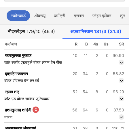
स्कोरकार्ड
ओवरव्यू
कमेंट्री
ग्राफ्स
प्लेइंग इलेवन
तुलना
नीदरलैंड्स
179/10 (46.3)
अफ़ग़ानिस्तान
181/3 (31.3)
बल्लेबाज
R
B
4s
6s
SR
रहमानुल्लाह गुरबाज
10
11
2
0
90.90
कॉट स्कॉट एडवर्ड्स बोल्ड लोगन वैन बीक
इब्राहिम जादरान
20
34
2
0
58.82
बोल्ड रॉयलफ वैन डर मर्व
रहमत शाह
52
54
8
0
96.29
कॉट एंड बोल्ड साकिब जुल्फिकार
हशमतुल्लाह शाहिदी
C
56
64
6
0
87.50
नाबाद
अजमतुल्लाह ओमरज़ाई
31
28
3
0
110.71