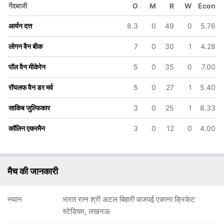
गेंदबाजी
O
M
R
W
Econ
आर्यन दत्त
8.3
0
49
0
5.76
लोगन वैन बीक
7
0
30
1
4.28
पॉल वैन मीकेरेन
5
0
35
0
7.00
113/6
134/7
152/8
169/9
179
25.3 ov
31 ov
34.4 ov
41.1 ov
46.3
रॉयलफ वैन डर मर्व
5
0
27
1
5.40
साकिब जुल्फिकार
लोगन वैन बीक
सायब्रान्ड
रॉयलफ वैन डर
पॉल वैन 
एनगेलब्रेचट
मर्व
साकिब जुल्फिकार
3
0
25
1
8.33
कॉलिन एकरमैन
3
0
12
0
4.00
मैच की जानकारी
स्थान
भारत रत्न श्री अटल बिहारी वाजपई एकाना क्रिकेट
स्टेडियम, लखनऊ