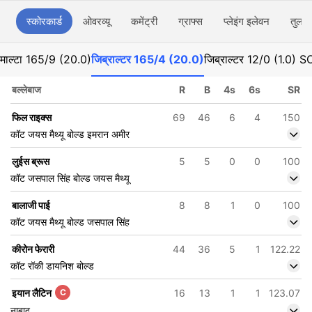
स्कोरकार्ड
ओवरव्यू
कमेंट्री
ग्राफ्स
प्लेइंग इलेवन
तुलना
माल्टा
165/9 (20.0)
जिब्राल्टर
165/4 (20.0)
जिब्राल्टर
12/0 (1.0) S
बल्लेबाज
R
B
4s
6s
SR
फिल राइक्स
69
46
6
4
150
कॉट जयस मैथ्यू बोल्ड इमरान अमीर
लुईस ब्रूस
5
5
0
0
100
कॉट जसपाल सिंह बोल्ड जयस मैथ्यू
बालाजी पाई
8
8
1
0
100
कॉट जयस मैथ्यू बोल्ड जसपाल सिंह
कीरोन फेरारी
44
36
5
1
122.22
कॉट रॉकी डायनिश बोल्ड
इयान लैटिन
C
16
13
1
1
123.07
नाबाद