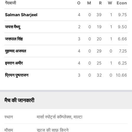
गेंदबाजी
O
M
R
W
Econ
Salman Sharjeel
4
0
39
1
9.75
जयस मैथ्यू
2
0
19
1
9.50
5
156/6
158/7
160/8
160/9
जसपाल सिंह
3
0
20
1
6.66
v
18.3 ov
19.2 ov
19.3 ov
19.4 ov
अजमल
दर्शित पटनाकर
जसपाल सिंह
इमरान अमीर
Salman
मुहम्मद अजमल
4
0
Sharjeel
29
0
7.25
इमरान अमीर
4
0
25
1
6.25
प्रियन पुष्पराजन
3
0
32
0
10.66
मैच की जानकारी
स्थान
मार्सा स्पोर्ट्स कॉम्प्लेक्स, माल्टा
मौसम
सूरज की साफ़ किरने