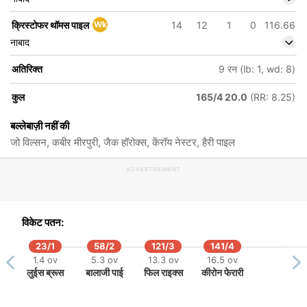
क्रिस्टोफर थॉमस पाइल
Wk
14
12
1
0
116.66
नाबाद
अतिरिक्त
9 रन (lb: 1, wd: 8)
कुल
165/4 20.0
(RR: 8.25)
बल्लेबाज़ी नहीं की
जो विल्सन, कबीर मीरपुरी, जैक हॉरोक्स, केंरॉय नेस्टर, हैरी पाइल
ADVERTISEMENT
विकेट पतन:
23/1
58/2
121/3
141/4
1.4 ov
5.3 ov
13.3 ov
16.5 ov
लुईस ब्रूस
बालाजी पाई
फिल राइक्स
कीरोन फेरारी