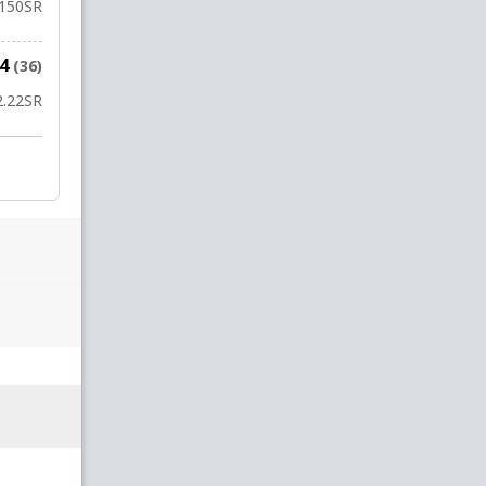
150
SR
44
(36)
2.22
SR
ब. पाई
to
ज. सिंह
&
प. पुष्पराजन
&
F. Zahra
1 OV
9 रन
W
2
6
1
0
0.1
0.2
0.3
0.4
0.5