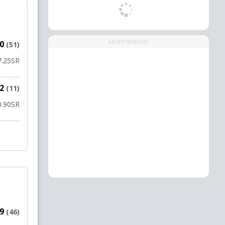
70
ADVERTISEMENT
(51)
7.25
SR
32
(11)
0.90
SR
69
(46)