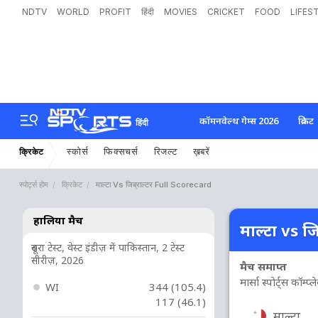
NDTV
WORLD
PROFIT
हिंदी
MOVIES
CRICKET
FOOD
LIFES
कॉमनवेल्थ गेम्स 2026
क्रिकेट
हिंदी
स्कोर्स
फिक्सचर्स
रिजल्ट
ख़बरें
क्रिकेट
स्पोर्ट्स होम
क्रिकेट
माल्टा Vs जिब्राल्टर Full Scorecard
हालिया मैच
माल्टा vs जिब्
दूसरा टेस्ट, वेस्ट इंडीज़ में पाकिस्तान, 2 टेस्ट
सीरीज़, 2026
मैच समाप्त
मार्सा स्पोर्ट्स कॉम्प्
WI
344 (105.4)
117 (46.1)
माल्टा