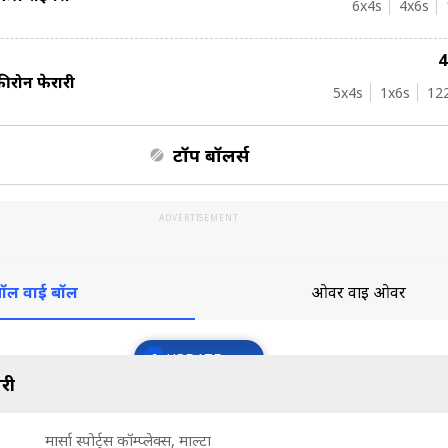
6
x4s
4
x6s
ीरोन फेरारी
5
x4s
1
x6s
12
टॉप बॉलर्स
ADVERTISEMENT
ॉल वाई बॉल
ओवर वाई ओवर
6
UPDATE
री
मार्सा स्पोर्ट्स कॉम्प्लेक्स, माल्टा