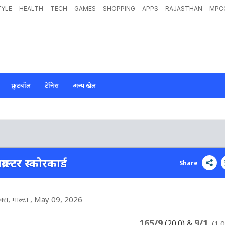
TYLE
HEALTH
TECH
GAMES
SHOPPING
APPS
RAJASTHAN
MPC
फ़ुटबॉल
टेनिस
अन्य खेल
राल्टर स्कोरकार्ड
Share
लेक्स, माल्टा
, May 09, 2026
165/9
9/1
(20.0)
&
(1.