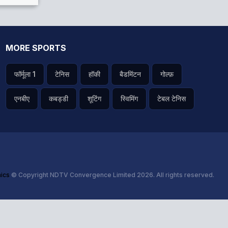
MORE SPORTS
फॉर्मूला 1
टेनिस
हॉकी
बैडमिंटन
गोल्फ़
एनबीए
कबड्डी
शूटिंग
स्विमिंग
टेबल टेनिस
hics
© Copyright NDTV Convergence Limited 2026. All rights reserved.