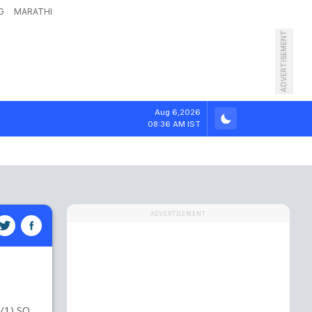
G
MARATHI
ADVERTISEMENT
Aug 6,2026
08:36 AM IST
ADVERTISEMENT
0/1) SO