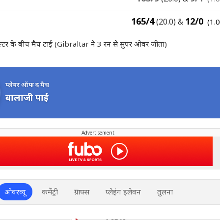
165/4
12/0
(20.0)
&
(1.
ाल्टर के बीच मैच टाई (Gibraltar ने 3 रन से सुपर ओवर जीता)
प्लेयर ऑफ द मैच
बालाजी पाई
Advertisement
ओवरव्यू
कमेंट्री
ग्राफ्स
प्लेइंग इलेवन
तुलना