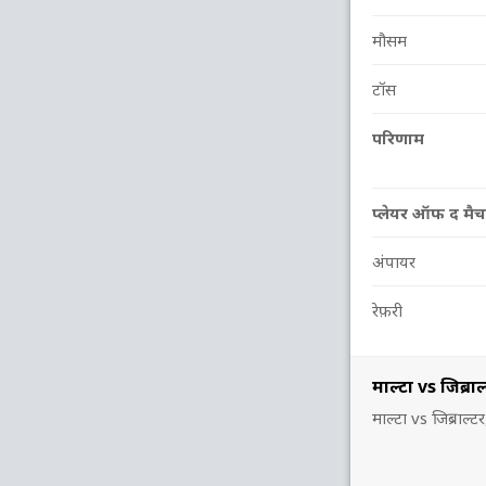
मौसम
टॉस
परिणाम
प्लेयर ऑफ द मैच
अंपायर
रेफ़री
माल्टा vs जिब्
माल्टा vs जिब्रा