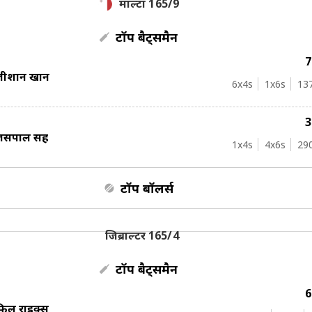
माल्टा 165/9
टॉप बैट्समैन
जीशान खान
6
x4s
1
x6s
13
सपाल सिंह
1
x4s
4
x6s
29
टॉप बॉलर्स
जिब्राल्टर 165/4
टॉप बैट्समैन
िल राइक्स