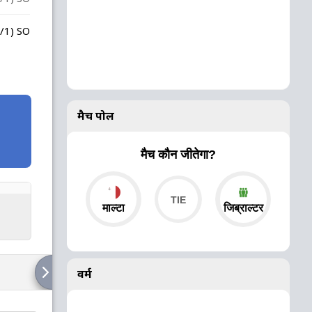
0/1) SO
मैच पोल
मैच कौन जीतेगा?
माल्टा
जिब्राल्टर
वर्म